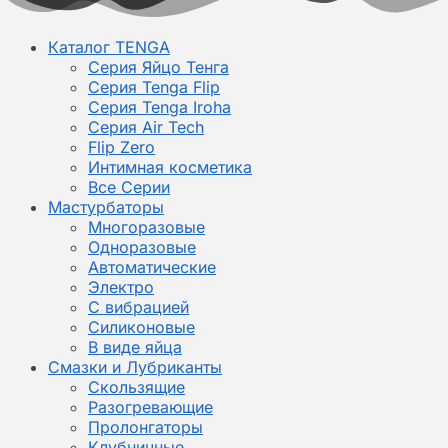
Каталог TENGA
Серия Яйцо Тенга
Серия Tenga Flip
Серия Tenga Iroha
Серия Air Tech
Flip Zero
Интимная косметика
Все Серии
Мастурбаторы
Многоразовые
Одноразовые
Автоматические
Электро
С вибрацией
Силиконовые
В виде яйца
Смазки и Лубриканты
Скользящие
Разогревающие
Пролонгаторы
Клубничные